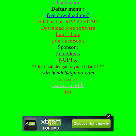
handayani
Daftar menu :
free download mp3
Silabus dan RPP KTSP SD
Download Free softwere
Lain - Lain
join FaceBook
Sponsor :
kemdiknas
NUPTK
** hati-hati dengan rayuan iklan!!! **
sdn.bendel@gmail.com
created by:
ksatria kenthIr
[x]