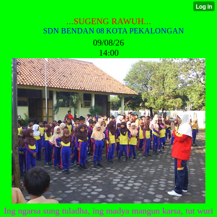
...SUGENG RAWUH...
SDN BENDAN 08 KOTA PEKALONGAN
09/08/26
14:00
Ing ngarsa sung tuladha, ing madya mangun karsa, tut wuri